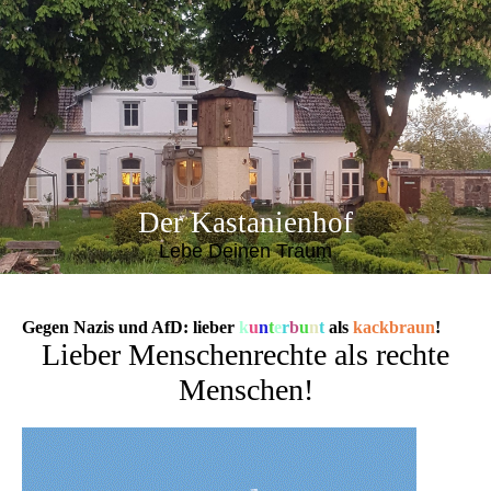
Der Kastanienhof
Lebe Deinen Traum
Gegen Nazis und AfD:
lieber
k
u
n
t
e
r
b
u
n
t
als
kackbraun
!
Lieber Menschenrechte als rechte
Menschen!