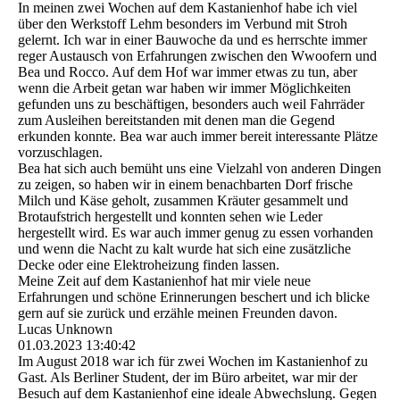
In meinen zwei Wochen auf dem Kastanienhof habe ich viel
über den Werkstoff Lehm besonders im Verbund mit Stroh
gelernt. Ich war in einer Bauwoche da und es herrschte immer
reger Austausch von Erfahrungen zwischen den Wwoofern und
Bea und Rocco. Auf dem Hof war immer etwas zu tun, aber
wenn die Arbeit getan war haben wir immer Möglichkeiten
gefunden uns zu beschäftigen, besonders auch weil Fahrräder
zum Ausleihen bereitstanden mit denen man die Gegend
erkunden konnte. Bea war auch immer bereit interessante Plätze
vorzuschlagen.
Bea hat sich auch bemüht uns eine Vielzahl von anderen Dingen
zu zeigen, so haben wir in einem benachbarten Dorf frische
Milch und Käse geholt, zusammen Kräuter gesammelt und
Brotaufstrich hergestellt und konnten sehen wie Leder
hergestellt wird. Es war auch immer genug zu essen vorhanden
und wenn die Nacht zu kalt wurde hat sich eine zusätzliche
Decke oder eine Elektroheizung finden lassen.
Meine Zeit auf dem Kastanienhof hat mir viele neue
Erfahrungen und schöne Erinnerungen beschert und ich blicke
gern auf sie zurück und erzähle meinen Freunden davon.
Lucas Unknown
01.03.2023
13:40:42
Im August 2018 war ich für zwei Wochen im Kastanienhof zu
Gast. Als Berliner Student, der im Büro arbeitet, war mir der
Besuch auf dem Kastanienhof eine ideale Abwechslung. Gegen