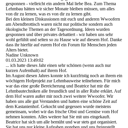
gesponnen - vielleicht ein andern Mal liebe Bea. Zum Thema
Lehmbau hätten wir sicher Monate bleiben müssen, um alles
von dir zu lernen, was es von dir zu lernen gibt.
Bei den kleinen Diskussionen mit euch und anderen Wwoofern
am Abendbrottisch waren nicht nur politische sondern auch
ökologische Themen an der Tagesordnung. Ideen wurden
gesponnen und über privates debattiert - wir haben uns sehr
wohl gefühlt und selten so zu Hause wie auf diesem Hof. Danke
dass ihr hierfür auf eurem Hof ein Forum für Menschen jeden
Alters bietet.
Nadine Unknown
01.03.2023
13:49:02
... ich hatte dieses Jahr einen sehr schönen (wenn auch nur
kurzen Aufenthalt) auf ihrem Hof.
Im August diesen Jahres konnte ich kurzfristig noch an ihrem ein
wöchigem Hofprojekt zur Lehmbauweise teilnehmen. Für mich
war das eine große Bereicherung und Beatrice hat mir die
Lehmbautechniken alle freundlich und in aller Ruhe erklärt. Auf
dem Hof waren außer mir noch zwei weitere Wwoofer. Wir
haben uns alle gut Verstanden und hatten eine schöne Zeit auf
dem Kastanienhof. Gekocht und gegessen wurde meistens
gemeinsam, wobei wir das frische Obst und Gemüse vom Hof
nehmen konnten. Alles weitere hat Sie mit uns eingekauft.
Beatrice hat sich um alle bemüht und war stets gut organisiert.
Sie hat uns nur kleine Aufgaben gegeben und uns freigestellt