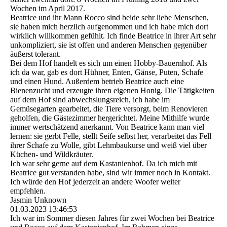
Wochen im April 2017.
Beatrice und ihr Mann Rocco sind beide sehr liebe Menschen,
sie haben mich herzlich aufgenommen und ich habe mich dort
wirklich willkommen gefühlt. Ich finde Beatrice in ihrer Art sehr
unkompliziert, sie ist offen und anderen Menschen gegenüber
äußerst tolerant.
Bei dem Hof handelt es sich um einen Hobby-Bauernhof. Als
ich da war, gab es dort Hühner, Enten, Gänse, Puten, Schafe
und einen Hund. Außerdem betrieb Beatrice auch eine
Bienenzucht und erzeugte ihren eigenen Honig. Die Tätigkeiten
auf dem Hof sind abwechslungsreich, ich habe im
Gemüsegarten gearbeitet, die Tiere versorgt, beim Renovieren
geholfen, die Gästezimmer hergerichtet. Meine Mithilfe wurde
immer wertschätzend anerkannt. Von Beatrice kann man viel
lernen: sie gerbt Felle, stellt Seife selbst her, verarbeitet das Fell
ihrer Schafe zu Wolle, gibt Lehmbaukurse und weiß viel über
Küchen- und Wildkräuter.
Ich war sehr gerne auf dem Kastanienhof. Da ich mich mit
Beatrice gut verstanden habe, sind wir immer noch in Kontakt.
Ich würde den Hof jederzeit an andere Woofer weiter
empfehlen.
Jasmin Unknown
01.03.2023
13:46:53
Ich war im Sommer diesen Jahres für zwei Wochen bei Beatrice