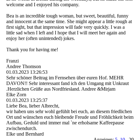
welcome and I enjoyed his company.
Bea is an incredible tough woman, but sweet, beautiful, funny
and innocent at the same time. She might appear a little rough at
first sight, but that impression will fade very quickly. I was a
little sad when I left and I hope that I will meet her again and
enjoy her (often unintended) jokes.
Thank you for having me!
Franzi
Andree Thomson
01.03.2023
13:26:53
Sehr schöner Beitrag im Fernsehen über euren Hof. MEHR
DAVON!! Sehr interessant fand ich den Umgang mit Unkraut
.Herzlichen Grüße aus Nordfriesland. Andree &Mirjam
Elke Zorn
01.03.2023
13:25:37
Liebe Bea, lieber Albrecht,
wir haben uns sehr wohl gefühlt bei euch, an diesem friedlichen
Ort und wünschen euch bleibende Freude und Fröhlichkeit beim
Aufbau, Geduld und immer mal `ne erholsame Kaffeepause
zwischendurch.
Elke und Bernhard
Anzeigen:
5
10
20