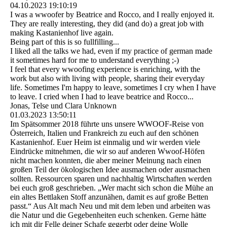
04.10.2023
19:10:19
I was a wwoofer by Beatrice and Rocco, and I really enjoyed it.
They are really interesting, they did (and do) a great job with
making Kastanienhof live again.
Being part of this is so fullfilling...
I liked all the talks we had, even if my practice of german made
it sometimes hard for me to understand everything ;-)
I feel that every wwoofing experience is enriching, with the
work but also with living with people, sharing their everyday
life. Sometimes I'm happy to leave, sometimes I cry when I have
to leave. I cried when I had to leave beatrice and Rocco...
Jonas, Telse und Clara Unknown
01.03.2023
13:50:11
Im Spätsommer 2018 führte uns unsere WWOOF-Reise von
Österreich, Italien und Frankreich zu euch auf den schönen
Kastanienhof. Euer Heim ist einmalig und wir werden viele
Eindrücke mitnehmen, die wir so auf anderen Wwoof-Höfen
nicht machen konnten, die aber meiner Meinung nach einen
großen Teil der ökologischen Idee ausmachen oder ausmachen
sollten. Ressourcen sparen und nachhaltig Wirtschaften werden
bei euch groß geschrieben. „Wer macht sich schon die Mühe an
ein altes Bettlaken Stoff anzunähen, damit es auf große Betten
passt.“ Aus Alt mach Neu und mit dem leben und arbeiten was
die Natur und die Gegebenheiten euch schenken. Gerne hätte
ich mit dir Felle deiner Schafe gegerbt oder deine Wolle