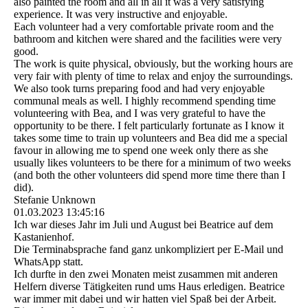
also painted the room and all in all it was a very satisfying
experience. It was very instructive and enjoyable.
Each volunteer had a very comfortable private room and the
bathroom and kitchen were shared and the facilities were very
good.
The work is quite physical, obviously, but the working hours are
very fair with plenty of time to relax and enjoy the surroundings.
We also took turns preparing food and had very enjoyable
communal meals as well. I highly recommend spending time
volunteering with Bea, and I was very grateful to have the
opportunity to be there. I felt particularly fortunate as I know it
takes some time to train up volunteers and Bea did me a special
favour in allowing me to spend one week only there as she
usually likes volunteers to be there for a minimum of two weeks
(and both the other volunteers did spend more time there than I
did).
Stefanie Unknown
01.03.2023
13:45:16
Ich war dieses Jahr im Juli und August bei Beatrice auf dem
Kastanienhof.
Die Terminabsprache fand ganz unkompliziert per E-Mail und
WhatsApp statt.
Ich durfte in den zwei Monaten meist zusammen mit anderen
Helfern diverse Tätigkeiten rund ums Haus erledigen. Beatrice
war immer mit dabei und wir hatten viel Spaß bei der Arbeit.