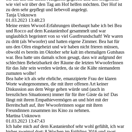
wie viel wir über den Tag am Hof helfen möchten. Der Hof ist
zu dem sehr gepflegt und liebevoll angelegt.
Tanja Unknown
01.03.2023
13:48:23
Meine ersten Wwoof-Erfahrungen überhaupt habe ich bei Bea
und Rocco auf dem Kastanienhof gesammelt und war
unglaublich begeistert von so viel Gastfreundschaft! Wir waren
zu dritt (als Wwoofer) und hatten eigene Zimmer. Bea hat für
uns den Ofen eingeheizt und wir haben nicht frieren müssen,
obwohl es bereits im Oktober sehr kalt im ehemaligen Gutshaus
war. Bea hatte uns damals schon gesagt, dass wir aufgrund der
schlechten Beheizbarkeit der Räume die letzten WwooferInnen
für das Jahr sein werden würden, da sie die Kälte niemandem
zumuten wollte!
Bea habe ich als sehr ehrliche, emanzipierte Frau der klaren
Worte wahrgenommen, die mit ihrer offenen Art keiner
Diskussion aus dem Wege gehen würde und (auch in
brenzlichen Situationen) immer für für ihre Gäste da ist! Das
fängt mit ihrem Empathievermögen an und hört mit der
Bereitschaft auf, ihre Wwooferinnen sogar mit ihren
Freundinnen zusammen ins Kino zu nehmen.
Martina Unknown
01.03.2023
13:47:43
Ich habe mich auf dem Kastanienhof sehr wohl gefühlt, ich war
bisher zweimal dort: 8 Wochen im Frühling 2016 und zwei