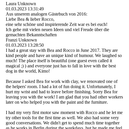
Laura Unknown
01.03.2023
13:31:49
Aus unserem analogen Gästebuch von 2016:
Liebe Bea & lieber Rocco,
eine sehr schöne und inspirierende Zeit war es bei euch!
Ich gehe mit vielen neuen Ideen und viel Freude über die
gemachten Bekanntschaften
Franzi Unknown
01.03.2023
13:28:50
I had a great stay with Bea and Rocco in June 2017. They are
kind people and have an unique kind of humour. We laughed so
much! The place itself is beautiful (one guest even called it
magical ;) ) and everyone just has to fall in love with the best
dog in the world, Kimo!
Because I asked Bea for work with clay, we renovated one of
the helpers' room. I had a lot of fun doing it. Unfortunately, I
hurt my wrist and had to leave before finishing. Sorry Bea for
leaving you with the work! I am glad that you had other workers
later on who helped you with the paint and the furniture.
I had my very first motor saw moment with Rocco and he let me
try other tools for the first time as well. We also had some very
good conversations. We didn't get to spend much time together
as he works in Berlin during the weekdays, but he made me feel