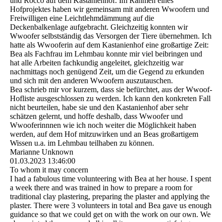
und Rocco auf dem Kastanienhof. Im Rahmen eines
Hofprojektes haben wir gemeinsam mit anderen Wwoofern und
Freiwilligen eine Leichtlehmdämmung auf die
Deckenbalkenlage aufgebracht. Gleichzeitig konnten wir
Wwoofer selbstständig das Versorgen der Tiere übernehmen. Ich
hatte als Wwooferin auf dem Kastanienhof eine großartige Zeit:
Bea als Fachfrau im Lehmbau konnte mir viel beibringen und
hat alle Arbeiten fachkundig angeleitet, gleichzeitig war
nachmittags noch genügend Zeit, um die Gegend zu erkunden
und sich mit den anderen Wwoofern auszutauschen.
Bea schrieb mir vor kurzem, dass sie befürchtet, aus der Wwoof-
Hofliste ausgeschlossen zu werden. Ich kann den konkreten Fall
nicht beurteilen, habe sie und den Kastanienhof aber sehr
schätzen gelernt, und hoffe deshalb, dass Wwoofer und
Wwooferinnnen wie ich noch weiter die Möglichkeit haben
werden, auf dem Hof mitzuwirken und an Beas großartigem
Wissen u.a. im Lehmbau teilhaben zu können.
Marianne Unknown
01.03.2023
13:46:00
To whom it may concern
I had a fabulous time volunteering with Bea at her house. I spent
a week there and was trained in how to prepare a room for
traditional clay plastering, preparing the plaster and applying the
plaster. There were 3 volunteers in total and Bea gave us enough
guidance so that we could get on with the work on our own. We