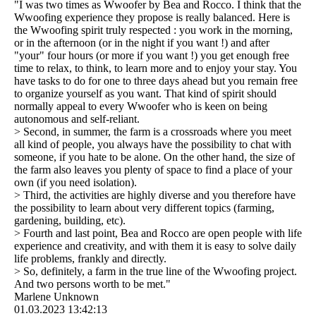
"I was two times as Wwoofer by Bea and Rocco. I think that the
Wwoofing experience they propose is really balanced. Here is
the Wwoofing spirit truly respected : you work in the morning,
or in the afternoon (or in the night if you want !) and after
"your" four hours (or more if you want !) you get enough free
time to relax, to think, to learn more and to enjoy your stay. You
have tasks to do for one to three days ahead but you remain free
to organize yourself as you want. That kind of spirit should
normally appeal to every Wwoofer who is keen on being
autonomous and self-reliant.
> Second, in summer, the farm is a crossroads where you meet
all kind of people, you always have the possibility to chat with
someone, if you hate to be alone. On the other hand, the size of
the farm also leaves you plenty of space to find a place of your
own (if you need isolation).
> Third, the activities are highly diverse and you therefore have
the possibility to learn about very different topics (farming,
gardening, building, etc).
> Fourth and last point, Bea and Rocco are open people with life
experience and creativity, and with them it is easy to solve daily
life problems, frankly and directly.
> So, definitely, a farm in the true line of the Wwoofing project.
And two persons worth to be met."
Marlene Unknown
01.03.2023
13:42:13